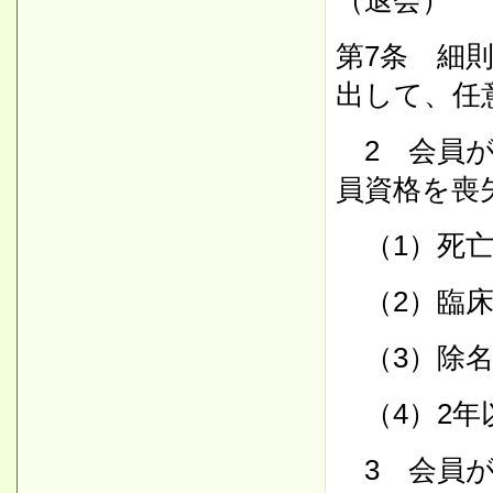
（退会）
第7条 細
出して、任
2 会員が
員資格を喪
（1）死亡
（2）臨床
（3）除名
（4）2年
3 会員が