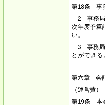
第18条 
2 事務局
次年度予算
い。
3 事務局
とができる
第六章 会
（運営費）
第19条 