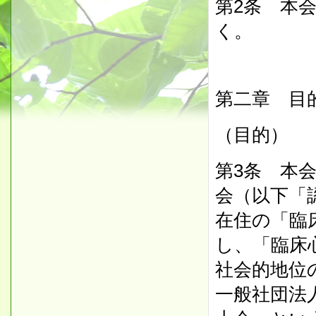
第2条 本
く。
第二章 目
（目的）
第3条 本
会（以下「
在住の「臨
し、「臨床
社会的地位
一般社団法