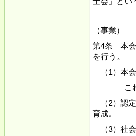
士会」とい
（事業）
第4条 本
を行う。
（1）本会
これにつ
（2）認定
育成。
（3）社会