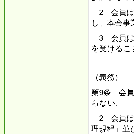
2 会員は
し、本会事
3 会員は
を受けるこ
（義務）
第9条 会
らない。
2 会員は
理規程」並