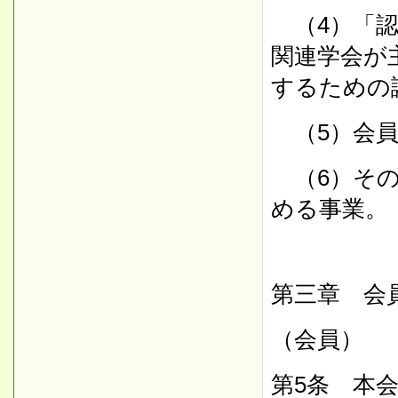
（4）「認
関連学会が
するための
（5）会員
（6）その
める事業。
第三章 会
（会員）
第5条 本