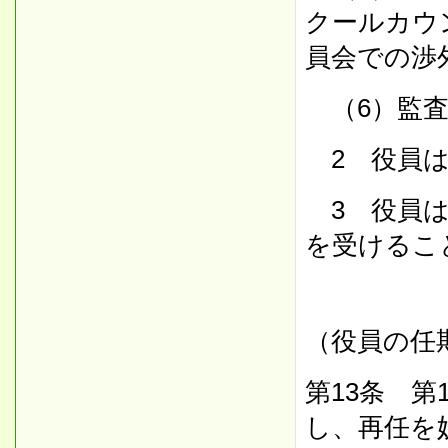
クールカウ
員会での渉
（6）監査
2 役員は
3 役員は
を受けるこ
（役員の任
第13条 
し、再任を